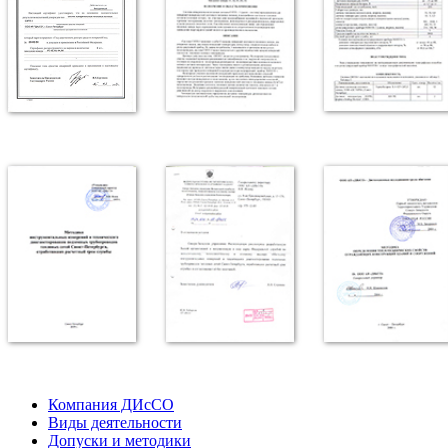
Компания ДИсСО
Виды деятельности
Допуски и методики